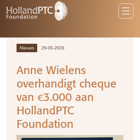
Nieuws
29-05-2026
Anne Wielens
overhandigt cheque
van €3.000 aan
HollandPTC
Foundation