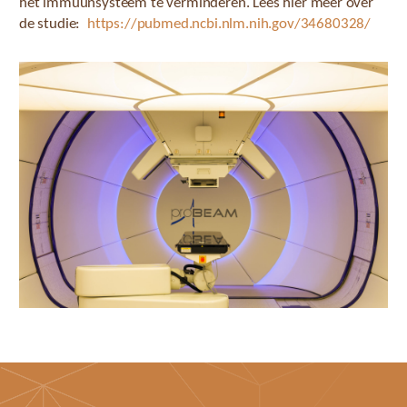
het immuunsysteem te verminderen. Lees hier meer over
de studie:
https://pubmed.ncbi.nlm.nih.gov/34680328/