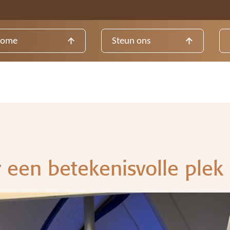
ome
Steun ons
 een betekenisvolle plek